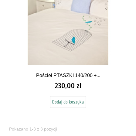
Pościel PTASZKI 140/200 +...
230,00 zł
Cena
Dodaj do koszyka
Pokazano 1-3 z 3 pozycji