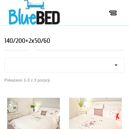
140/200+2x50/60

Pokazano 1-3 z 3 pozycji